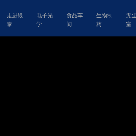
走进银
电子光
食品车
生物制
无
泰
学
间
药
室